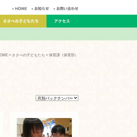
OME
>
ささべの子どもたち
> 保育課（保育部）