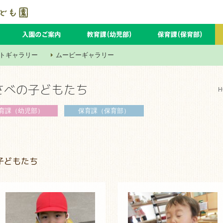
トギャラリー
ムービーギャラリー
さべの子どもたち
H
育課
（幼児部）
保育課
（保育部）
子どもたち