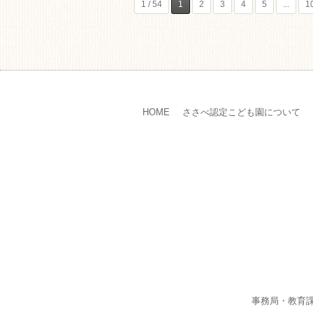
1 / 54
1
2
3
4
5
...
1
HOME
ささべ認定こども園について
事務局・教育