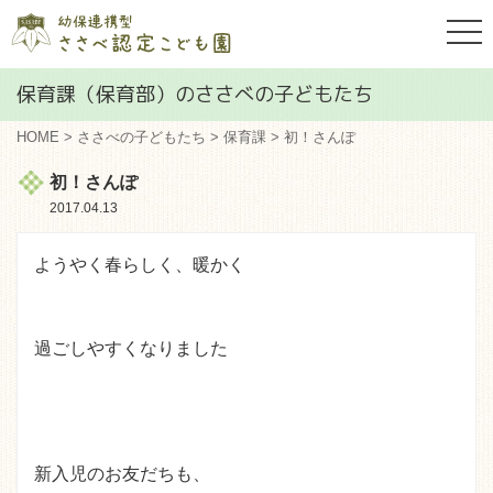
togg
navi
保育課（保育部）のささべの子どもたち
HOME
>
ささべの子どもたち
>
保育課
> 初！さんぽ
初！さんぽ
2017.04.13
ようやく春らしく、暖かく
過ごしやすくなりました
新入児のお友だちも、