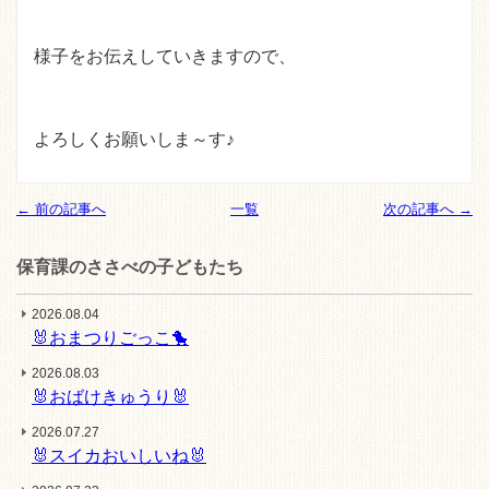
様子をお伝えしていきますので、
よろしくお願いしま～す♪
← 前の記事へ
一覧
次の記事へ →
保育課のささべの子どもたち
2026.08.04
🐰おまつりごっこ🐤
2026.08.03
🐰おばけきゅうり🐰
2026.07.27
🐰スイカおいしいね🐰