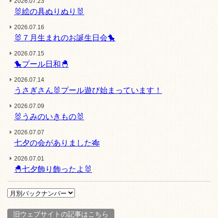
2026.07.23
🐰絵の具ぬりぬり🐰
2026.07.16
🐰７月生まれのお誕生日会🐤
2026.07.15
🐤プール日和🐣
2026.07.14
うさぎさん🐰プール遊び始まっています！
2026.07.09
🐰うみのいきもの🐰
2026.07.07
七夕の会がありました🎋
2026.07.01
🐣七夕飾り飾ったよ🐰
旧ウェブサイトの記事はこちら