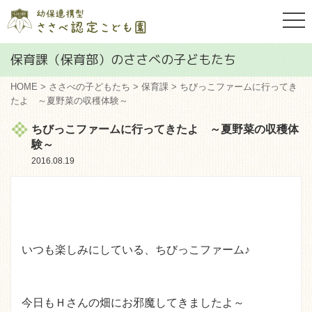
togg
navi
保育課（保育部）のささべの子どもたち
HOME
>
ささべの子どもたち
>
保育課
> ちびっこファームに行ってき
たよ ～夏野菜の収穫体験～
ちびっこファームに行ってきたよ ～夏野菜の収穫体
験～
2016.08.19
いつも楽しみにしている、ちびっこファーム♪
今日もＨさんの畑にお邪魔してきましたよ～