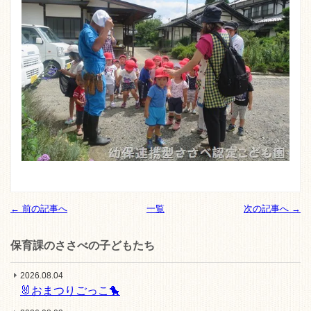
← 前の記事へ
一覧
次の記事へ →
保育課のささべの子どもたち
2026.08.04
🐰おまつりごっこ🐤