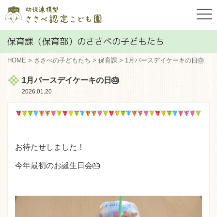
togg
navi
保育課（保育部）のささべの子どもたち
HOME
>
ささべの子どもたち
>
保育課
> 1月バースデイケーキの日🎂
1月バースデイケーキの日🎂
2026.01.20
お待たせしました！
今年最初のお誕生日会🎂