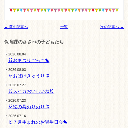
← 前の記事へ
一覧
次の記事へ →
保育課のささべの子どもたち
2026.08.04
🐰おまつりごっこ🐤
2026.08.03
🐰おばけきゅうり🐰
2026.07.27
🐰スイカおいしいね🐰
2026.07.23
🐰絵の具ぬりぬり🐰
2026.07.16
🐰７月生まれのお誕生日会🐤