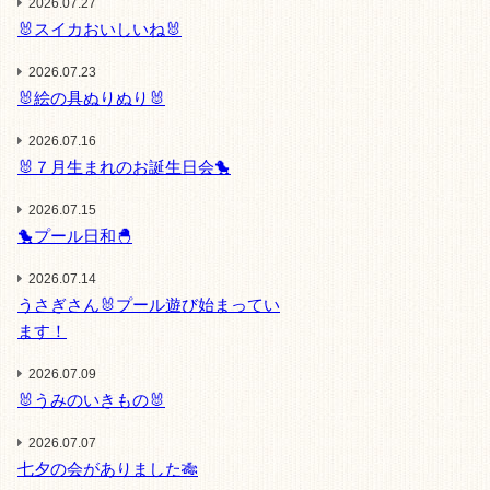
2026.07.27
🐰スイカおいしいね🐰
2026.07.23
🐰絵の具ぬりぬり🐰
2026.07.16
🐰７月生まれのお誕生日会🐤
2026.07.15
🐤プール日和🐣
2026.07.14
うさぎさん🐰プール遊び始まってい
ます！
2026.07.09
🐰うみのいきもの🐰
2026.07.07
七夕の会がありました🎋