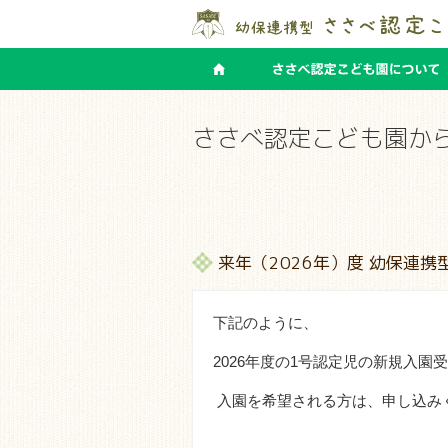
ささべ認定こども園か
来年（2026年）度 幼保連
下記のように、
2026
年度の
1
号認定児の新規入園受
入園を希望される方は、申し込み