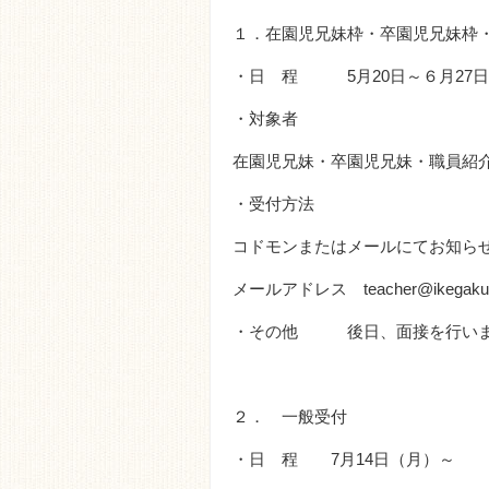
１．在園児兄妹枠・卒園児兄妹枠
・日 程 5月20日
～６
月27日
・対象者
在園児兄妹・卒園児兄妹・職員紹
・受付方法
コドモンまたはメールにてお知ら
メールアドレス
teacher@ikegaku.
・その他 後日、面接を行いま
２． 一般受付
・日 程
7
月14日（月）～