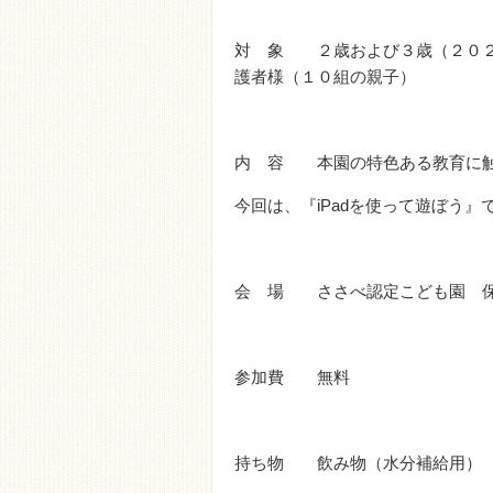
対 象 ２歳および３歳（２０２
護者様（１０組の親子）
内 容 本園の特色ある教育に
今回は、『iPadを使って遊ぼう』
会 場 ささべ認定こども園 保
参加費 無料
持ち物 飲み物（水分補給用）