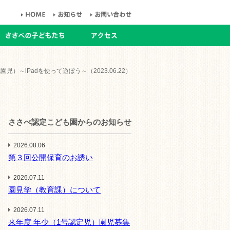
）～iPadを使って遊ぼう～（2023.06.22）
ささべ認定こども園からのお知らせ
2026.08.06
第３回公開保育のお誘い
2026.07.11
園見学（教育課）について
2026.07.11
来年度 年少（1号認定児）園児募集