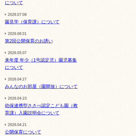
について
2026.07.08
園見学（保育課）について
2026.06.01
第2回公開保育のお誘い
2026.05.07
来年度 年少（1号認定児）園児募集
について
2026.04.27
みんなのお部屋（園開放）について
2026.04.23
幼保連携型ささべ認定こども園（教
育課）入園説明会について
2026.04.21
公開保育について