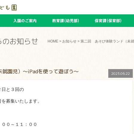
らのお知らせ
HOME
>
お知らせ
> 第二回 あそび体験ランド（未就園児
就園児）～iPadを使って遊ぼう～
2023.06.22
２日と３回の
者を募集いたします。
００～１１：００