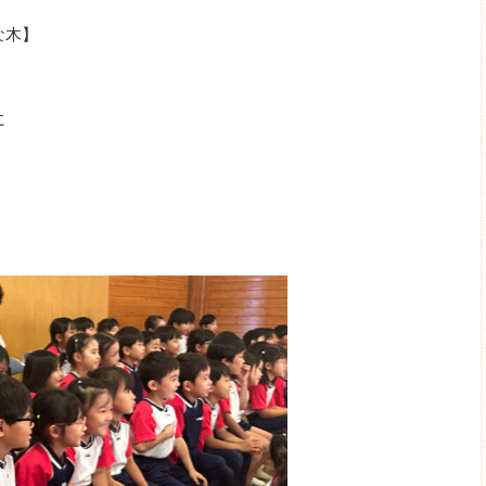
な木】
に