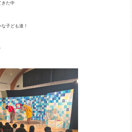
てきた中
いな子ども達！
？