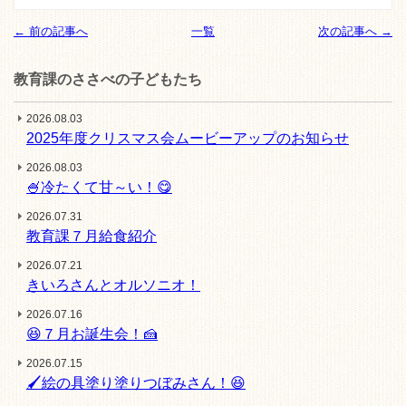
← 前の記事へ
一覧
次の記事へ →
教育課のささべの子どもたち
2026.08.03
2025年度クリスマス会ムービーアップのお知らせ
2026.08.03
🍧冷たくて甘～い！😋
2026.07.31
教育課７月給食紹介
2026.07.21
きいろさんとオルソニオ！
2026.07.16
😆７月お誕生会！🍰
2026.07.15
🖌️絵の具塗り塗りつぼみさん！😆