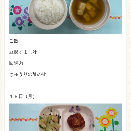
ご飯
豆腐すまし汁
回鍋肉
きゅうりの酢の物
１８日（月）