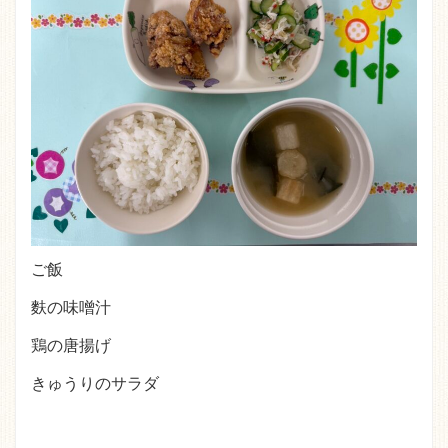
ご飯
麩の味噌汁
鶏の唐揚げ
きゅうりのサラダ