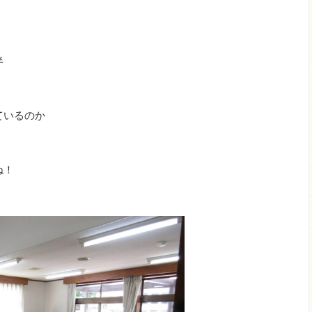
半
ているのか
ね！