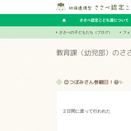
ささべの子どもたち（ブログ）
フォ
教育課（幼児部）のさ
😊つぼみさん参観日！😆✨
２日間に渡って行われた